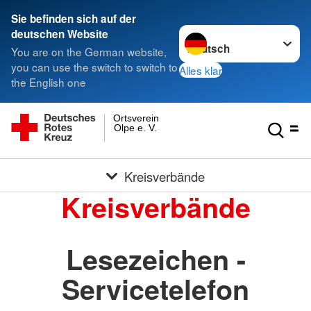
Sie befinden sich auf der
Sprache wechseln zu
deutschen Website
You are on the German website,
you can use the switch to switch to
Alles klar
the English one
Ortsverein
Olpe e. V.
Kreisverbände
Kreisverbände
Lesezeichen -
Servicetelefon