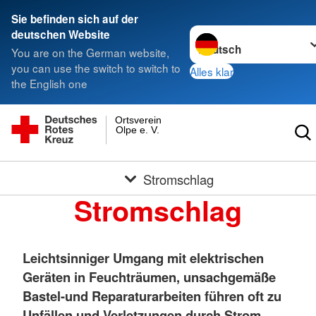
Sie befinden sich auf der
Sprache wechseln zu
deutschen Website
You are on the German website,
you can use the switch to switch to
Alles klar
the English one
Ortsverein
Olpe e. V.
Stromschlag
Stromschlag
Leichtsinniger Umgang mit elektrischen
Geräten in Feuchträumen, unsachgemäße
Bastel-und Reparaturarbeiten führen oft zu
Unfällen und Verletzungen durch Strom.