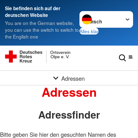
Sie befinden sich auf der
Sprache wechseln zu
deutschen Website
You are on the German website,
you can use the switch to switch to
Alles klar
the English one
Ortsverein
Olpe e. V.
Adressen
Adressen
Adressfinder
Bitte geben Sie hier den gesuchten Namen des