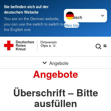
Sie befinden sich auf der
Sprache wechseln zu
deutschen Website
You are on the German website,
you can use the switch to switch to
Alles klar
the English one
Ortsverein
Olpe e. V.
Angebote
Angebote
Überschrift – Bitte
ausfüllen