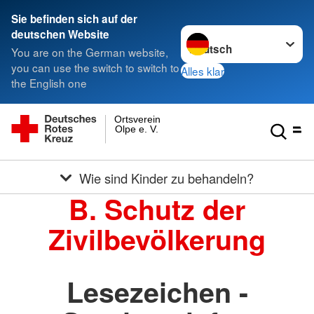
Sie befinden sich auf der
Sprache wechseln zu
deutschen Website
You are on the German website,
you can use the switch to switch to
Alles klar
the English one
Ortsverein
Olpe e. V.
Wie sind Kinder zu behandeln?
B. Schutz der
Zivilbevölkerung
Lesezeichen -