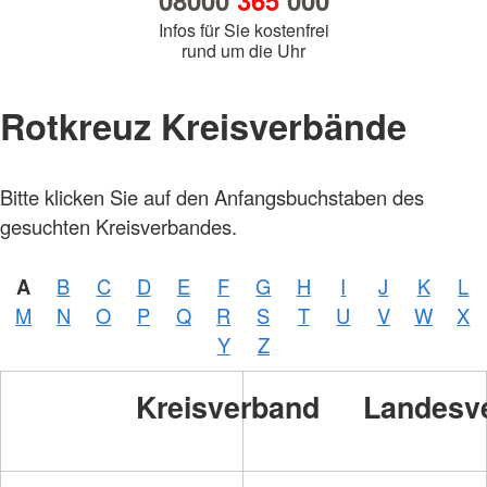
08000
365
000
Infos für Sie kostenfrei
rund um die Uhr
Rotkreuz Kreisverbände
Bitte klicken Sie auf den Anfangsbuchstaben des
gesuchten Kreisverbandes.
A
B
C
D
E
F
G
H
I
J
K
L
M
N
O
P
Q
R
S
T
U
V
W
X
Y
Z
Kreisverband
Landesv