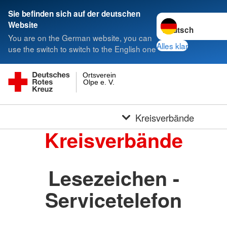
Sie befinden sich auf der deutschen
Sprache wechseln 
Website
You are on the German website, you can
Alles klar
use the switch to switch to the English one
Ortsverein
Olpe e. V.
Kreisverbände
Kreisverbände
Lesezeichen -
Servicetelefon