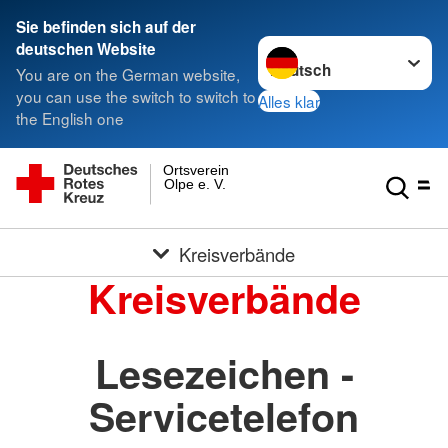
Sie befinden sich auf der
Sprache wechseln zu
deutschen Website
You are on the German website,
you can use the switch to switch to
Alles klar
the English one
Ortsverein
Olpe e. V.
Kreisverbände
Kreisverbände
Lesezeichen -
Servicetelefon