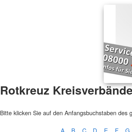
Rotkreuz Kreisverbänd
Bitte klicken Sie auf den Anfangsbuchstaben des 
A
B
C
D
E
F
G