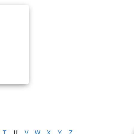
T
U
V
W
X
Y
Z