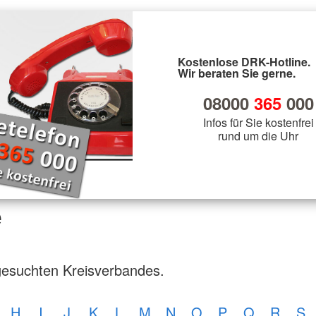
Kostenlose DRK-Hotline.
Wir beraten Sie gerne.
08000
365
000
Infos für Sie kostenfrei
rund um die Uhr
e
gesuchten Kreisverbandes.
H
I
J
K
L
M
N
O
P
Q
R
S