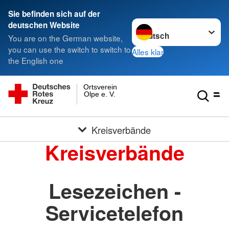
Sie befinden sich auf der
Sprache wechseln zu
deutschen Website
You are on the German website,
you can use the switch to switch to
Alles klar
the English one
Ortsverein
Olpe e. V.
Kreisverbände
Kreisverbände
Lesezeichen -
Servicetelefon