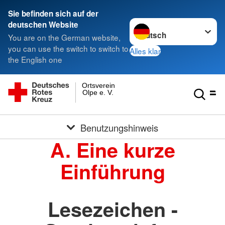
Sie befinden sich auf der
Sprache wechseln zu
deutschen Website
You are on the German website,
you can use the switch to switch to
Alles klar
the English one
Ortsverein
Olpe e. V.
Benutzungshinweis
A. Eine kurze
Einführung
Lesezeichen -