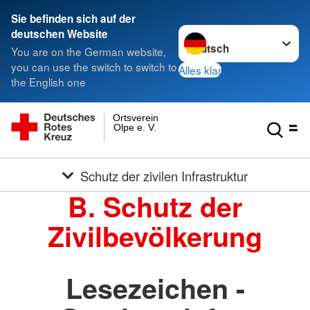
Sie befinden sich auf der
Sprache wechseln zu
deutschen Website
You are on the German website,
you can use the switch to switch to
Alles klar
the English one
Ortsverein
Olpe e. V.
Schutz der zivilen Infrastruktur
B. Schutz der
Zivilbevölkerung
Lesezeichen -