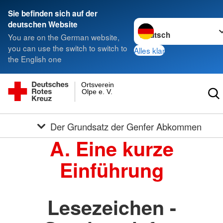
Sie befinden sich auf der
Sprache wechseln zu
deutschen Website
You are on the German website,
you can use the switch to switch to
Alles klar
the English one
Ortsverein
Olpe e. V.
Der Grundsatz der Genfer Abkommen
A. Eine kurze
Einführung
Lesezeichen -