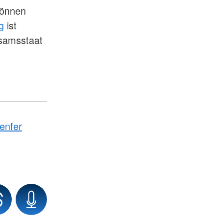
können
g
ist
rsamsstaat
enfer