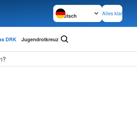
Sprache wechseln zu
Alles klar
as DRK
Jugendrotkreuz
ln?