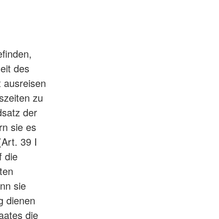
efinden,
eit des
t ausreisen
nszeiten zu
dsatz der
rn sie es
Art. 39 I
 die
ten
enn sie
ng dienen
aates die