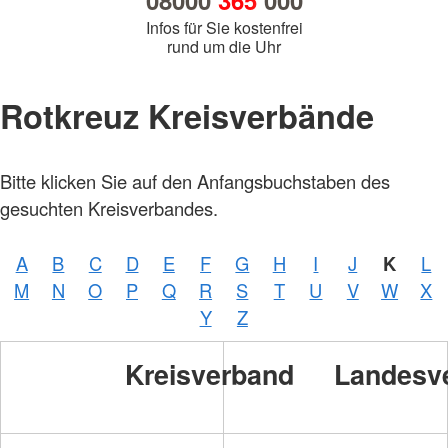
08000
365
000
Infos für Sie kostenfrei
rund um die Uhr
Rotkreuz Kreisverbände
Bitte klicken Sie auf den Anfangsbuchstaben des
gesuchten Kreisverbandes.
A
B
C
D
E
F
G
H
I
J
K
L
M
N
O
P
Q
R
S
T
U
V
W
X
Y
Z
Kreisverband
Landesv