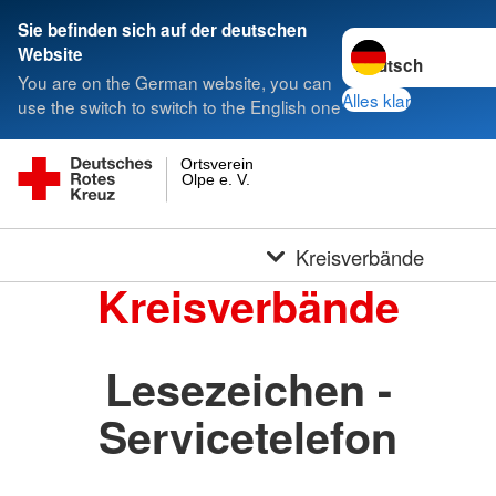
Sie befinden sich auf der deutschen
Sprache wechseln 
Website
You are on the German website, you can
Alles klar
use the switch to switch to the English one
Ortsverein
Olpe e. V.
Kreisverbände
Kreisverbände
Lesezeichen -
Servicetelefon