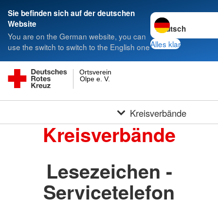
Sie befinden sich auf der deutschen
Sprache wechseln 
Website
You are on the German website, you can
Alles klar
use the switch to switch to the English one
Ortsverein
Olpe e. V.
Kreisverbände
Kreisverbände
Lesezeichen -
Servicetelefon