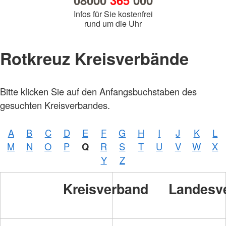
08000
365
000
Infos für Sie kostenfrei
rund um die Uhr
Rotkreuz Kreisverbände
Bitte klicken Sie auf den Anfangsbuchstaben des
gesuchten Kreisverbandes.
A
B
C
D
E
F
G
H
I
J
K
L
M
N
O
P
Q
R
S
T
U
V
W
X
Y
Z
Kreisverband
Landesv