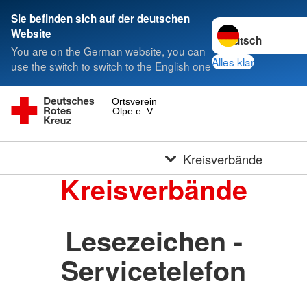
Sie befinden sich auf der deutschen
Sprache wechseln 
Website
You are on the German website, you can
Alles klar
use the switch to switch to the English one
Ortsverein
Olpe e. V.
Kreisverbände
Kreisverbände
Lesezeichen -
Servicetelefon