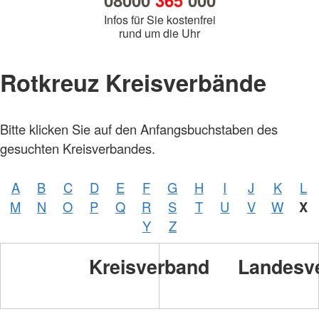
08000
365
000
Infos für Sie kostenfrei
rund um die Uhr
Rotkreuz Kreisverbände
Bitte klicken Sie auf den Anfangsbuchstaben des
gesuchten Kreisverbandes.
A
B
C
D
E
F
G
H
I
J
K
L
M
N
O
P
Q
R
S
T
U
V
W
X
Y
Z
Kreisverband
Landesv