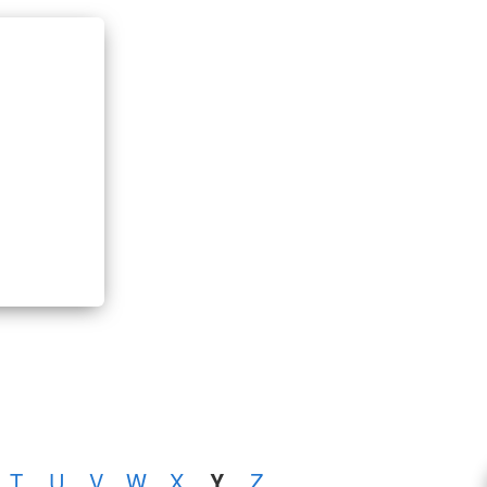
T
U
V
W
X
Y
Z