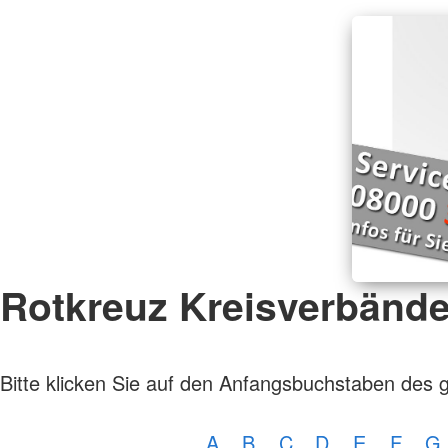
Rotkreuz Kreisverbänd
Bitte klicken Sie auf den Anfangsbuchstaben des 
A
B
C
D
E
F
G