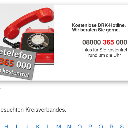
Kostenlose DRK-Hotline.
Wir beraten Sie gerne.
08000
365
000
Infos für Sie kostenfrei
rund um die Uhr
e
gesuchten Kreisverbandes.
H
I
J
K
L
M
N
O
P
Q
R
S