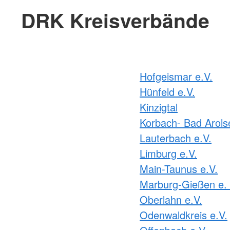
DRK Kreisverbände
Hofgeismar e.V.
Hünfeld e.V.
Kinzigtal
Korbach- Bad Arols
Lauterbach e.V.
Limburg e.V.
Main-Taunus e.V.
Marburg-Gießen e. 
Oberlahn e.V.
Odenwaldkreis e.V.