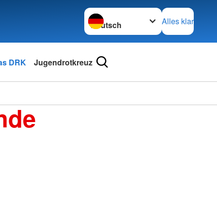
Sprache wechseln zu
Alles klar
as DRK
Jugendrotkreuz
nde