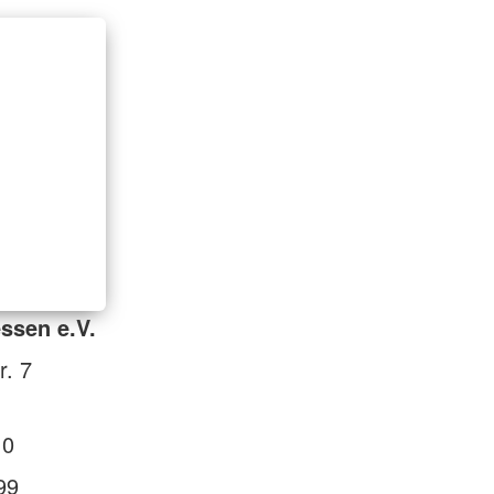
ssen e.V.
r. 7
 0
99