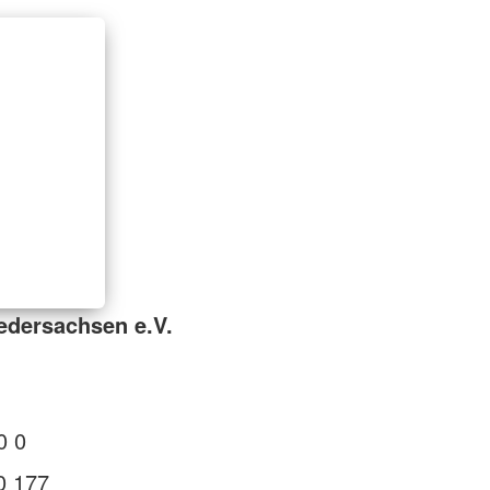
edersachsen e.V.
0 0
0 177