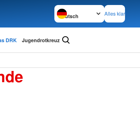
Sprache wechseln zu
Alles klar
as DRK
Jugendrotkreuz
nde