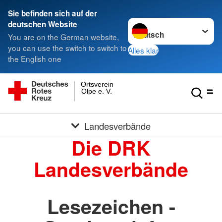
Sie befinden sich auf der
Sprache wechseln zu
deutschen Website
You are on the German website,
you can use the switch to switch to
Alles klar
the English one
Ortsverein
Olpe e. V.
Landesverbände
Die DRK
Landesverbände
Lesezeichen -